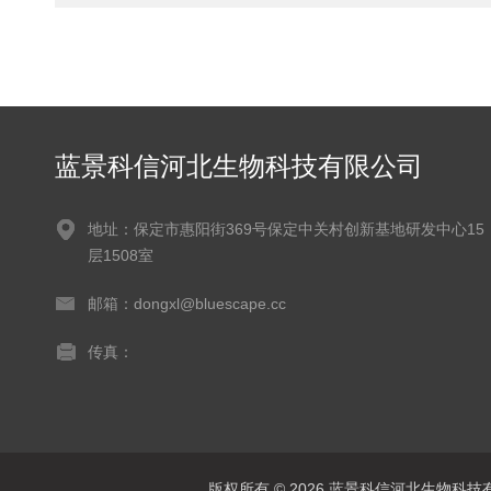
蓝景科信河北生物科技有限公司
地址：保定市惠阳街369号保定中关村创新基地研发中心15
层1508室
邮箱：dongxl@bluescape.cc
传真：
版权所有 © 2026 蓝景科信河北生物科技有限公司(w