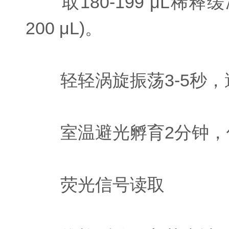
取180-199 μL稀释
200 μL)。
轻轻涡旋振荡3-5秒，
室温避光孵育2分钟，使
荧光信号读取