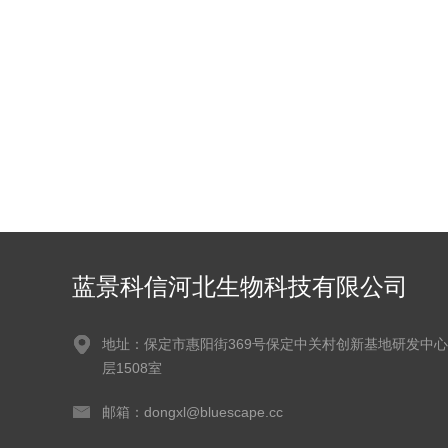
蓝景科信河北生物科技有限公司
地址：保定市惠阳街369号保定中关村创新基地研发中心
层1508室
邮箱：dongxl@bluescape.cc