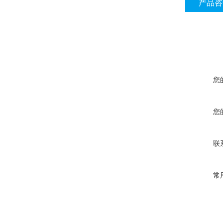
产品咨
您
您
联
常