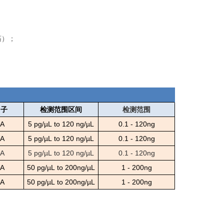
荡）；
因子
检测范围区间
检测范围
NA
5
pg/µL
to
120
ng/µL
0.1
-
120ng
NA
5
pg/µL
to
120
ng/µL
0.1
-
120ng
NA
5
pg/µL
to
120
ng/µL
0.1
-
120ng
A
50
pg/µL
to
200ng/µL
1
-
200ng
A
50
pg/µL
to
200ng/µL
1
-
200ng