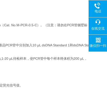
电话
（Cat. No.M-PCR-0.5-C）。（注意：请勿在PCR管侧壁标
在线交流
R管中分别加入10 μL dsDNA Standard 1和dsDNA Sta
微信扫一扫
-20 μL待检样本，使PCR管中每个样本终体积为200 μL，
序测定荧光信号值。