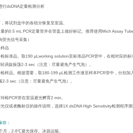
行dsDNA定量检测分析
备
前，将试剂盒中的各组分恢复至室温。
的0.5 mL PCR定量管并在管盖上做好标记。推荐使用Mich Assay Tube
响荧光信号采集）
检样品
标准品。取190 μLworking solution至标准品PCR管中，在相对应的标准品PC
2，轻轻涡旋振荡2-3 sec（注意：尽量避免产生气泡）。
检样品。根据需要，取180-199 μL检测工作液至样本PCR管中，分别加入1
2-3 sec（注意：尽量避免产生气泡）。
待检PCR管在室温避光孵育2 min。
仪或者酶标仪的操作说明，选择1X dsDNA High Sensitivity检测程
保存：
个月，2-8℃避光保存。冰袋运输。