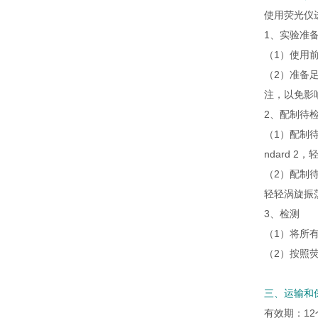
使用荧光仪进
1、实验准
（1）使用
（2）准备足量
注，以免影
2、配制待
（1）配制待检
ndard 
（2）配制待
轻轻涡旋振荡
3、检测
（1）将所有
（2）按照荧光
三、运输和
有效期：12