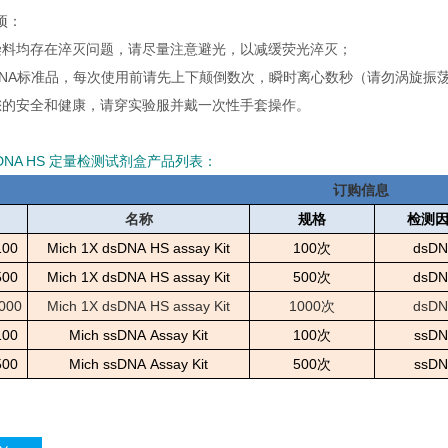
项：
染料均存在淬灭问题，请尽量注意避光，以减缓荧光淬灭；
DNA标准品，每次使用前请先上下颠倒数次，瞬时离心数秒（请勿涡旋振
您的安全和健康，请穿实验服并戴一次性手套操作。
 dsDNA HS 定量检测试剂盒产品列表：
订购信息
名称
规格
检测
100
Mich
1X
dsDNA
HS
assay
Kit
100次
dsD
500
Mich
1X
dsDNA
HS
assay
Kit
500次
dsD
000
Mich
1X
dsDNA
HS
assay
Kit
1000次
dsD
100
Mich
ssDNA
Assay
Kit
100次
ssDN
500
Mich
ssDNA
Assay
Kit
500次
ssDN