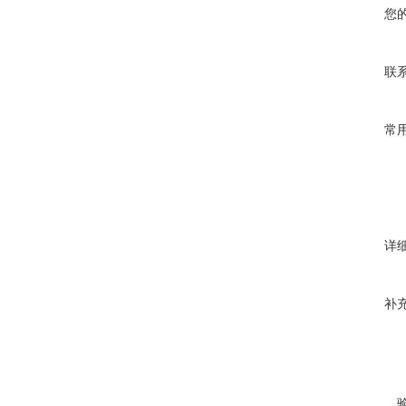
您
联
常
详
补