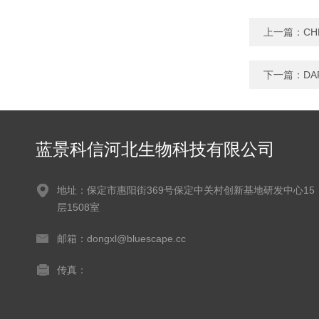
上一篇：
CH
下一篇：
DA
蓝景科信河北生物科技有限公司
地址：保定市惠阳街369号保定中关村创新基地研发中心15
层1508室
邮箱：dongxl@bluescape.cc
传真：